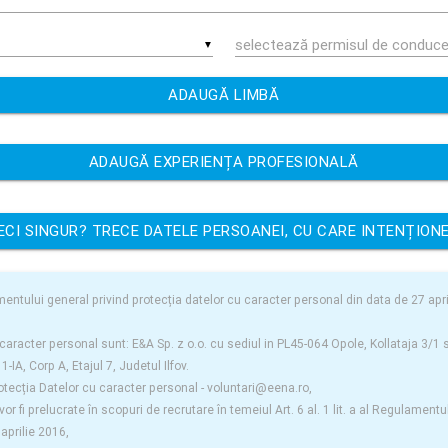
▼
ADAUGĂ LIMBĂ
ADAUGĂ EXPERIENȚA PROFESIONALĂ
LECI SINGUR? TRECE DATELE PERSOANEI, CU CARE INTENȚIONE
mentului general privind protecția datelor cu caracter personal din data de 27 apr
 caracter personal sunt: E&A Sp. z o.o. cu sediul in PL45-064 Opole, Kollataja 3/1 
 1-IA, Corp A, Etajul 7, Judetul Ilfov.
otecția Datelor cu caracter personal -
voluntari@eena.ro
,
r fi prelucrate în scopuri de recrutare în temeiul Art. 6 al. 1 lit. a al Regulamentu
aprilie 2016,