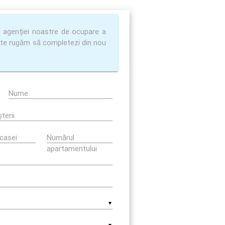
l agenției noastre de ocupare a
e, te rugăm să completezi din nou
Nume
terii
casei
Numărul
apartamentului
▼