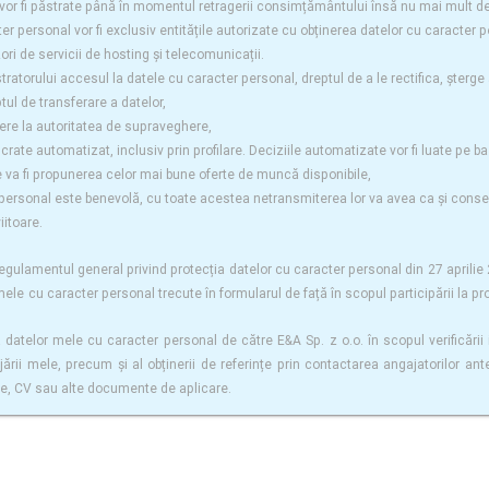
vor fi păstrate până în momentul retragerii consimțământului însă nu mai mult de
ter personal vor fi exclusiv entitățile autorizate cu obținerea datelor cu caracter 
izori de servicii de hosting și telecomunicații.
stratorului accesul la datele cu caracter personal, dreptul de a le rectifica, șterge
ul de transferare a datelor,
ere la autoritatea de supraveghere,
rate automatizat, inclusiv prin profilare. Deciziile automatizate vor fi luate pe baz
e va fi propunerea celor mai bune oferte de muncă disponibile,
personal este benevolă, cu toate acestea netransmiterea lor va avea ca și consecinț
iitoare.
n Regulamentul general privind protecția datelor cu caracter personal din 27 apri
mele cu caracter personal trecute în formularul de față în scopul participării la pr
datelor mele cu caracter personal de către E&A Sp. z o.o. în scopul verificării 
jării mele, precum și al obținerii de referințe prin contactarea angajatorilor an
re, CV sau alte documente de aplicare.