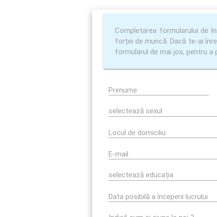
Completarea formularului de în
forței de muncă. Dacă te-ai înre
formularul de mai jos, pentru a
Prenume
Locul de domiciliu
E-mail
Data posibilă a începerii lucrului