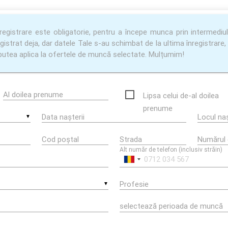
registrare este obligatorie, pentru a începe munca prin intermediu
gistrat deja, dar datele Tale s-au schimbat de la ultima înregistrar
 putea aplica la ofertele de muncă selectate. Mulțumim!
Al doilea prenume
Lipsa celui de-al doilea
prenume
Data nașterii
Locul naș
▼
Cod poștal
Strada
Numărul 
Alt număr de telefon (inclusiv străin)
Profesie
▼