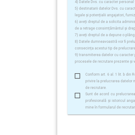
4) Datele Dvs. cu caracter personal 
5) destinatarii datelor Dvs. cu carac
legale și potențialii angajatori, furn
6) aveți dreptul de a solicita admini
de a retrage consimțământul și drept
7) aveți dreptul de a depune o plâng
8) Datele dumneavoastră vor fi preluc
consecința acestui tip de prelucrar
9) transmiterea datelor cu caracter 
procesele de recrutare prezente și v
Conform art. 6 al. 1 lit. b di
privire la prelucrarea datelor 
de recrutare.
Sunt de acord cu prelucrarea 
profesională și istoricul anga
mine în formularul de recruta