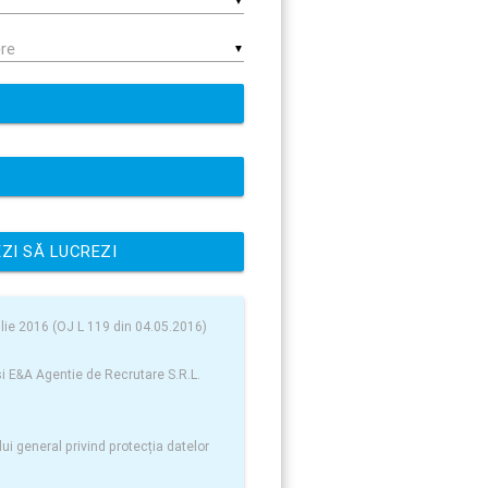
▼
▼
ZI SĂ LUCREZI
ilie 2016 (OJ L 119 din 04.05.2016)
si E&A Agentie de Recrutare S.R.L.
lui general privind protecția datelor