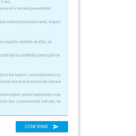
 3 ani,
personal în temeiul prevederilor
 sau restricționa prelucrarea, dreptul
a regulilor stabilite de E&A, iar
ă lipsa posibilității participării la
lie 2016 îmi exprim consimțământul cu
ocesul actual și la procesele viitoare
informațiilor privind experiența mea
teriori sau a persoanelor indicate de
CONFIRMĂ
send